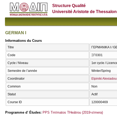
Structure Qualité
Université Aristote de Thessalon
GERMAN I
Informations du Cours
Titre
ΓΕΡΜΑΝΙΚΑ Ι / G
Code
ΞΓ0301
Cycle / Niveau
1er cycle / Licenc
Semestre de l’année
Winter/Spring
Coordinator
Elpiniki Alexiadou
Common
Non
Statut
Actif
Course ID
120000469
Programme d' Études:
PPS Tmīmatos THeátrou (2019-sīmera)