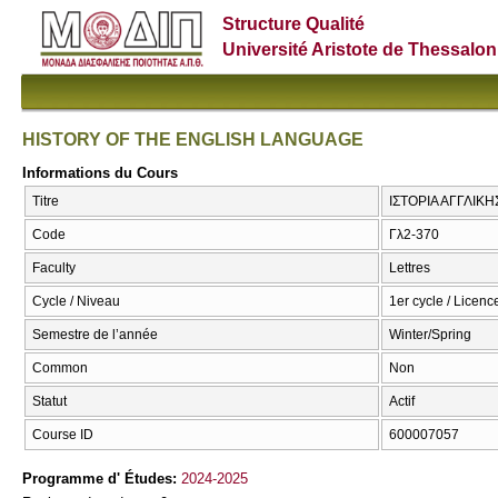
Structure Qualité
Université Aristote de Thessalon
HISTORY OF THE ENGLISH LANGUAGE
Informations du Cours
Titre
ΙΣΤΟΡΙΑ ΑΓΓΛΙΚ
Code
Γλ2-370
Faculty
Lettres
Cycle / Niveau
1er cycle / Licenc
Semestre de l’année
Winter/Spring
Common
Non
Statut
Actif
Course ID
600007057
Programme d' Études:
2024-2025