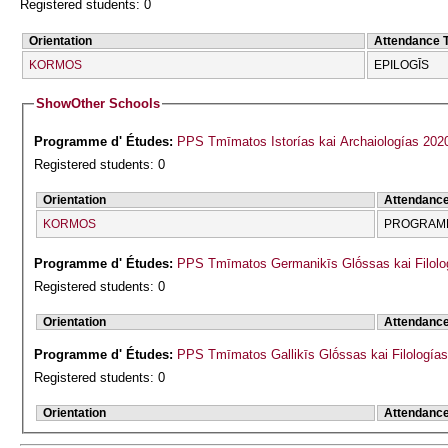
Registered students: 0
Orientation
Attendance 
KORMOS
EPILOGĪS
Show
Other Schools
Programme d' Études:
PPS Tmīmatos Istorías kai Archaiologías 202
Registered students: 0
Orientation
Attendanc
KORMOS
PROGRAMM
Programme d' Études:
PPS Tmīmatos Germanikīs Glṓssas kai Filolog
Registered students: 0
Orientation
Attendanc
Programme d' Études:
PPS Tmīmatos Gallikīs Glṓssas kai Filologías
Registered students: 0
Orientation
Attendanc