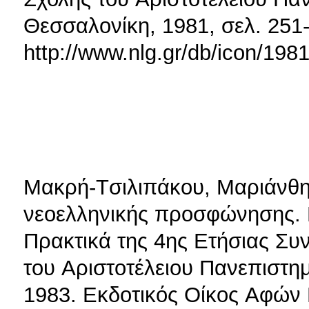
Θεσσαλονίκη, 1981, σελ. 251
http://www.nlg.gr/db/icon/198
Mακρή-Tσιλιπάκου, Mαριάνθη
νεοελληνικής προσφώνησης. 
Πρακτικά της 4ης Eτήσιας Σ
του Aριστοτέλειου Πανεπιστη
1983. Eκδοτικός Oίκος Aφών 