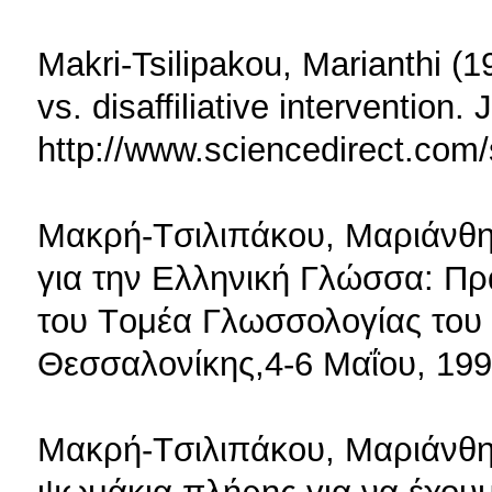
Makri-Tsilipakou, Marianthi (199
vs. disaffiliative intervention
http://www.sciencedirect.com
Mακρή-Tσιλιπάκου, Mαριάνθη 
για την Eλληνική Γλώσσα: Πρ
του Tομέα Γλωσσολογίας του 
Θεσσαλονίκης,4-6 Mαΐου, 199
Mακρή-Tσιλιπάκου, Mαριάνθη