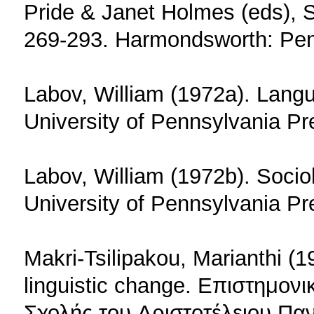
Pride & Janet Holmes (eds), S
269-293. Harmondsworth: Pe
Labov, William (1972a). Langua
University of Pennsylvania Pr
Labov, William (1972b). Sociol
University of Pennsylvania Pr
Makri-Tsilipakou, Marianthi (
linguistic change. Eπιστημον
Σχολής του Aριστοτέλειου Πα