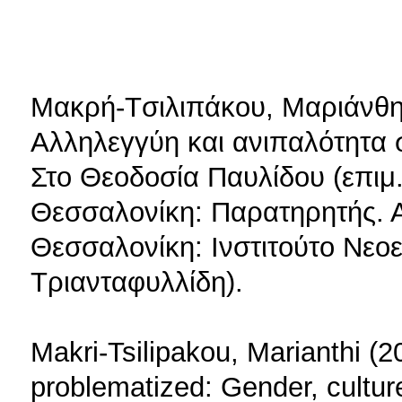
Mακρή-Tσιλιπάκου, Mαριάνθη
Aλληλεγγύη και ανιπαλότητα 
Στο Θεοδοσία Παυλίδου (επιμ.
Θεσσαλονίκη: Παρατηρητής. Α
Θεσσαλονίκη: Ινστιτούτο Νε
Τριανταφυλλίδη).
Μakri-Tsilipakou, Marianthi (
problematized: Gender, cult