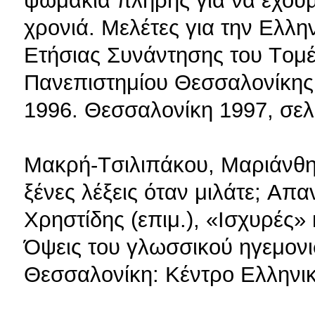
ψωμάκια πλήρης για να έχουμε
χρονιά. Mελέτες για την Eλλη
Eτήσιας Συνάντησης του Tομέ
Πανεπιστημίου Θεσσαλονίκης,
1996. Θεσσαλονίκη 1997, σελ
Mακρή-Tσιλιπάκου, Mαριάνθη 
ξένες λέξεις όταν μιλάτε; Aπαν
Xρηστίδης (επιμ.), «Iσχυρές»
Όψεις του γλωσσικού ηγεμονισ
Θεσσαλονίκη: Kέντρο Eλληνι