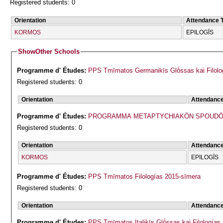
Registered students: 0
Orientation
Attendance 
KORMOS
EPILOGĪS
Show
Other Schools
Programme d' Études:
PPS Tmīmatos Germanikīs Glṓssas kai Filolog
Registered students: 0
Orientation
Attendanc
Programme d' Études:
PROGRAMMA METAPTYCΗIAKŌN SPOUDŌN
Registered students: 0
Orientation
Attendanc
KORMOS
EPILOGĪS
Programme d' Études:
PPS Tmīmatos Filologías 2015-sīmera
Registered students: 0
Orientation
Attendanc
Programme d' Études:
PPS Tmīmatos Italikīs Glṓssas kai Filologías