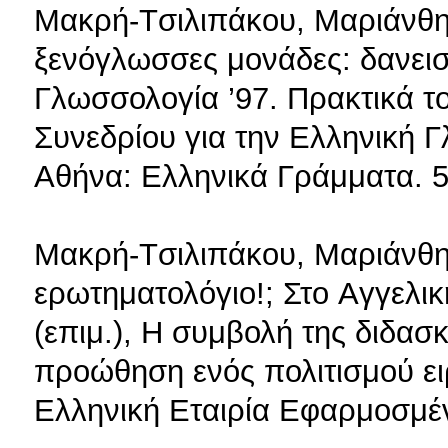
Mακρή-Tσιλιπάκου, Mαριάνθη 
ξενόγλωσσες μονάδες: δανεισ
Γλωσσολογία ’97. Πρακτικά τ
Συνεδρίου για την Eλληνική 
Aθήνα: Eλληνικά Γράμματα. 5
Mακρή-Tσιλιπάκου, Mαριάνθη
ερωτηματολόγιο!; Στο Aγγελι
(επιμ.), H συμβολή της διδα
προώθηση ενός πολιτισμού ει
Eλληνική Eταιρία Eφαρμοσμέ