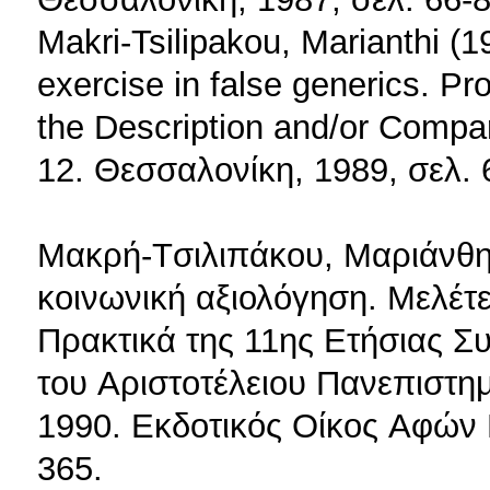
Makri-Tsilipakou, Marianthi 
exercise in false generics. P
the Description and/or Compar
12. Θεσσαλονίκη, 1989, σελ. 
Mακρή-Tσιλιπάκου, Mαριάνθη 
κοινωνική αξιολόγηση. Mελέτ
Πρακτικά της 11ης Eτήσιας 
του Aριστοτέλειου Πανεπιστη
1990. Eκδοτικός Oίκος Aφών 
365.