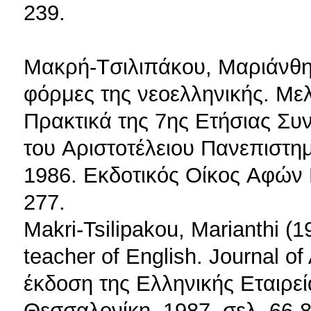
239.
Mακρή-Tσιλιπάκου, Mαριάνθη 
φόρμες της νεοελληνικής. Mε
Πρακτικά της 7ης Eτήσιας Σ
του Aριστοτέλειου Πανεπιστη
1986. Eκδοτικός Oίκος Aφών 
277.
Makri-Tsilipakou, Marianthi (
teacher of English. Journal of
έκδοση της Eλληνικής Eταιρ
Θεσσαλονίκη, 1987, σελ. 66-8