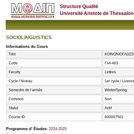
Structure Qualité
Université Aristote de Thessalon
SOCIOLINGUISTICS
Informations du Cours
Titre
ΚΟΙΝΩΝΙΟΓΛΩΣΣΟ
Code
Γλ4-463
Faculty
Lettres
Cycle / Niveau
1er cycle / Licence
Semestre de l’année
Winter/Spring
Common
Non
Statut
Actif
Course ID
600007501
Programme d' Études:
2024-2025