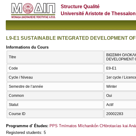
Structure Qualité
Université Aristote de Thessalon
L9-E1 SUSTAINABLE INTEGRATED DEVELOPMENT OF
Informations du Cours
ΒΙΩΣΙΜΗ ΟΛΟΚΛ
Titre
DEVELOPMENT 
Code
Ε9-Ε1
Cycle / Niveau
1er cycle / Licenc
Semestre de l’année
Winter
Common
Oui
Statut
Actif
Course ID
20002283
Programme d' Études:
PPS Tmīmatos Mīchanikṓn CΗōrotaxías kai Anáp
Registered students: 5