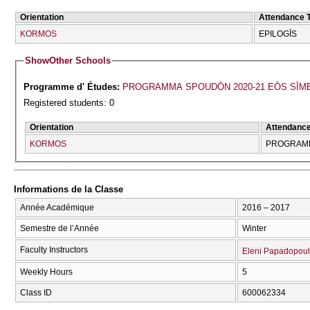
Orientation
Attendance 
KORMOS
EPILOGĪS
Show
Other Schools
Programme d' Études:
PROGRAMMA SPOUDŌN 2020-21 EŌS SĪM
Registered students: 0
Orientation
Attendanc
KORMOS
PROGRAMM
Informations de la Classe
Année Académique
2016 – 2017
Semestre de l’Année
Winter
Faculty Instructors
Eleni Papadopou
Weekly Hours
5
Class ID
600062334