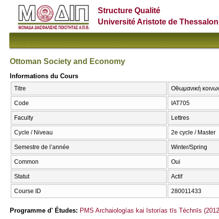
Structure Qualité
Université Aristote de Thessalon
Ottoman Society and Economy
Informations du Cours
Titre
Οθωμανική κοινων
Code
ΙΑΤ705
Faculty
Lettres
Cycle / Niveau
2e cycle / Master
Semestre de l’année
Winter/Spring
Common
Oui
Statut
Actif
Course ID
280011433
Programme d' Études:
PMS Archaiologías kai Istorías tīs Téchnīs (201