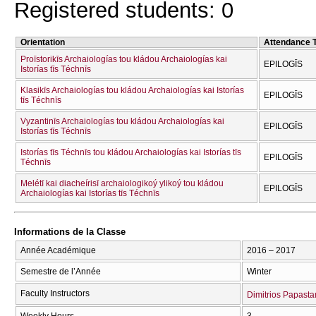
Registered students: 0
Orientation
Attendance 
Proïstorikīs Archaiologías tou kládou Archaiologías kai
EPILOGĪS
Istorías tīs Téchnīs
Klasikīs Archaiologías tou kládou Archaiologías kai Istorías
EPILOGĪS
tīs Téchnīs
Vyzantinīs Archaiologías tou kládou Archaiologías kai
EPILOGĪS
Istorías tīs Téchnīs
Istorías tīs Téchnīs tou kládou Archaiologías kai Istorías tīs
EPILOGĪS
Téchnīs
Melétī kai diacheírisī archaiologikoý ylikoý tou kládou
EPILOGĪS
Archaiologías kai Istorías tīs Téchnīs
Informations de la Classe
Année Académique
2016 – 2017
Semestre de l’Année
Winter
Faculty Instructors
Dimitrios Papast
Weekly Hours
3