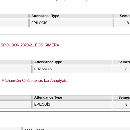
Attendance Type
Semes
EPILOGĪS
8
SPOUDŌN 2020-21 EŌS SĪMERA
Attendance Type
Semes
ERASMUS
8
Mīchanikṓn CΗōrotaxías kai Anáptyxīs
Attendance Type
Semes
EPILOGĪS
8