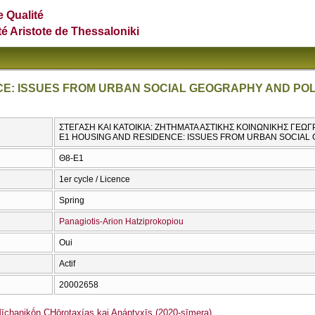
e Qualité
té Aristote de Thessaloniki
CE: ISSUES FROM URBAN SOCIAL GEOGRAPHY AND PO
ΣΤΕΓΑΣΗ ΚΑΙ ΚΑΤΟΙΚΙΑ: ΖΗΤΗΜΑΤΑ ΑΣΤΙΚΗΣ ΚΟΙΝΩΝΙΚΗΣ ΓΕΩΓΡ
E1 HOUSING AND RESIDENCE: ISSUES FROM URBAN SOCIAL
Θ8-Ε1
1er cycle / Licence
Spring
Panagiotis-Arion Hatziprokopiou
Oui
Actif
20002658
hanikṓn CΗōrotaxías kai Anáptyxīs (2020-sīmera)