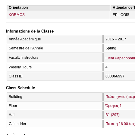
Orientation
Attendance 
KORMOS
EPILOGĪS
Informations de la Classe
Année Académique
2016 – 2017
Semestre de l’Année
Spring
Faculty Instructors
Eleni Papadopou
Weekly Hours
4
Class ID
600066997
Class Schedule
Building
Πολυτεχνείο (πτέ
Floor
Όροφος 1
Hall
Β1 (297)
Calendrier
Πέμπτη 16:00 έως