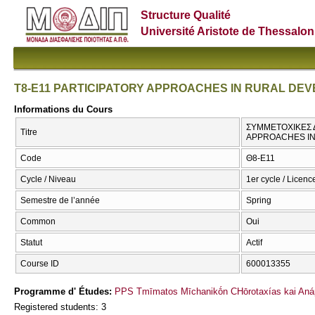
Structure Qualité
Université Aristote de Thessalon
T8-E11 PARTICIPATORY APPROACHES IN RURAL DE
Informations du Cours
ΣΥΜΜΕΤΟΧΙΚΕΣ Δ
Titre
APPROACHES I
Code
Θ8-Ε11
Cycle / Niveau
1er cycle / Licenc
Semestre de l’année
Spring
Common
Oui
Statut
Actif
Course ID
600013355
Programme d' Études:
PPS Tmīmatos Mīchanikṓn CΗōrotaxías kai Anáp
Registered students: 3