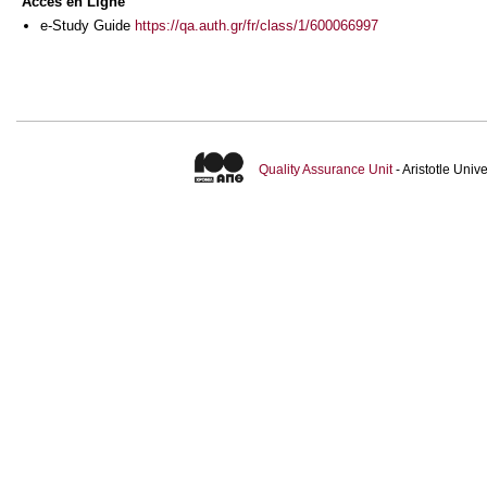
Accès en Ligne
e-Study Guide
https://qa.auth.gr/fr/class/1/600066997
Quality Assurance Unit
- Aristotle Uni