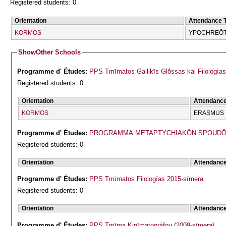
Registered students: 0
Orientation
Attendance 
KORMOS
YPOCΗREŌT
Show
Other Schools
Programme d' Études:
PPS Tmīmatos Gallikīs Glṓssas kai Filologías
Registered students: 0
Orientation
Attendanc
KORMOS
ERASMUS
Programme d' Études:
PROGRAMMA METAPTYCΗIAKŌN SPOUDŌN
Registered students: 0
Orientation
Attendanc
Programme d' Études:
PPS Tmīmatos Filologías 2015-sīmera
Registered students: 0
Orientation
Attendanc
Programme d' Études:
PPS Tmīma Kinīmatográfou (2009-sīmera)