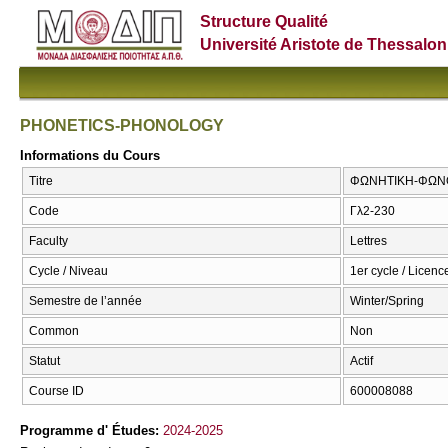
Structure Qualité
Université Aristote de Thessalon
PHONETICS-PHONOLOGY
Informations du Cours
Titre
ΦΩΝΗΤΙΚΗ-ΦΩΝΟ
Code
Γλ2-230
Faculty
Lettres
Cycle / Niveau
1er cycle / Licence
Semestre de l’année
Winter/Spring
Common
Non
Statut
Actif
Course ID
600008088
Programme d' Études:
2024-2025