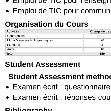
Emploi de TIC pour l’enseig
Emploi de TIC pour communi
Organisation du Cours
Activités
Charge de trav
Conferences
117
Etude & analyse bibliographiques
20
Examens
3
Autre
10
Total
150
Student Assessment
Student Assessment metho
Examen écrit : questionnaire
Examen écrit : réponses cou
Bibliography