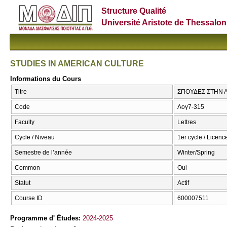
Structure Qualité
Université Aristote de Thessalon
STUDIES IN AMERICAN CULTURE
Informations du Cours
Titre
ΣΠΟΥΔΕΣ ΣΤΗΝ Α
Code
Λογ7-315
Faculty
Lettres
Cycle / Niveau
1er cycle / Licenc
Semestre de l’année
Winter/Spring
Common
Oui
Statut
Actif
Course ID
600007511
Programme d' Études:
2024-2025