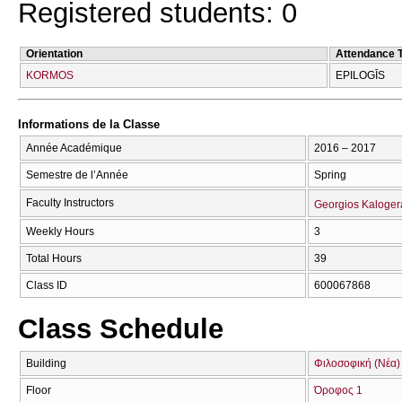
Registered students: 0
Orientation
Attendance 
KORMOS
EPILOGĪS
Informations de la Classe
Année Académique
2016 – 2017
Semestre de l’Année
Spring
Faculty Instructors
Georgios Kaloger
Weekly Hours
3
Total Hours
39
Class ID
600067868
Class Schedule
Building
Φιλοσοφική (Νέα)
Floor
Όροφος 1