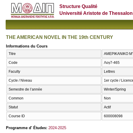
Structure Qualité
Université Aristote de Thessalon
THE AMERICAN NOVEL IN THE 19th CENTURY
Informations du Cours
Titre
ΑΜΕΡΙΚΑΝΙΚΟ ΜΥ
Code
Λογ7-465
Faculty
Lettres
Cycle / Niveau
1er cycle / Licenc
Semestre de l’année
Winter/Spring
Common
Non
Statut
Actif
Course ID
600008098
Programme d' Études:
2024-2025