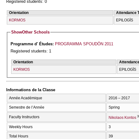
Registered students: 0
Orientation
Attendance 
KORMOS
EPILOGĪS
Show
Other Schools
Programme d' Études:
PROGRAMMA SPOUDŌN 2011
Registered students: 1
Orientation
Attendanc
KORMOS
EPILOGĪS
Informations de la Classe
Année Académique
2016 – 2017
Semestre de l’Année
Spring
3
Faculty Instructors
Nikolaos Kontos
Weekly Hours
3
Total Hours
39