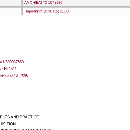
ΑΜΦΙΘΕΑΤΡΟ 107 (126)
Παρασκευή 18:30 έως 21:00
ass/1/600067880
es/ENL151/
/view.php?id=7096
IPLES AND PRACTICE
UISITION