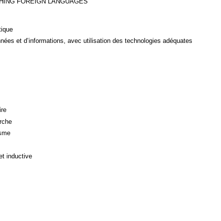
CHING FOREIGN LANGUAGES
tique
ées et d’informations, avec utilisation des technologies adéquates
ire
rche
isme
et inductive