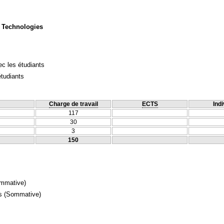
 Technologies
c les étudiants
étudiants
Charge de travail
ECTS
Indi
117
30
3
150
mmative)
s
(Sommative)