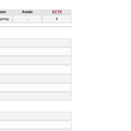
ter
Année
ECTS
Spring
-
6