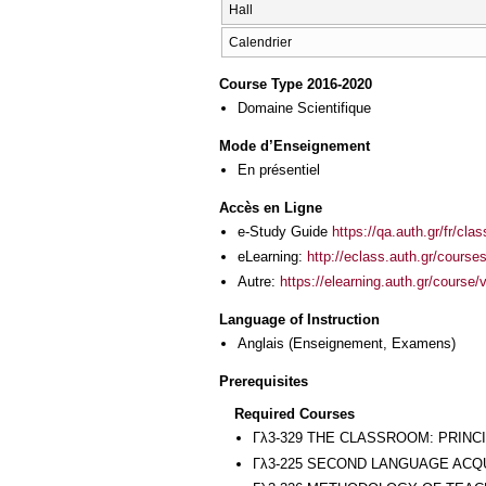
Hall
Calendrier
Course Type 2016-2020
Domaine Scientifique
Mode d’Enseignement
En présentiel
Accès en Ligne
e-Study Guide
https://qa.auth.gr/fr/cl
eLearning:
http://eclass.auth.gr/cours
Autre:
https://elearning.auth.gr/course
Language of Instruction
Anglais
(Enseignement, Examens)
Prerequisites
Required Courses
Γλ3-329 THE CLASSROOM: PRINC
Γλ3-225 SECOND LANGUAGE ACQ