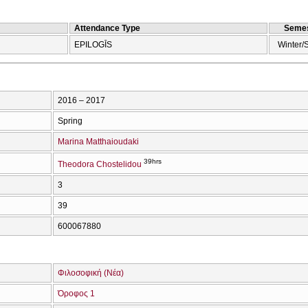
Attendance Type
Semes
EPILOGĪS
Winter/
2016 – 2017
Spring
Marina Matthaioudaki
39hrs
Theodora Chostelidou
3
39
600067880
Φιλοσοφική (Νέα)
Όροφος 1