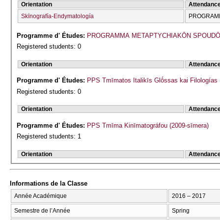
Orientation
Attendanc
Skīnografía-Endymatología
PROGRAMM
Programme d' Études:
PROGRAMMA METAPTYCΗIAKŌN SPOUDŌN
Registered students: 0
Orientation
Attendanc
Programme d' Études:
PPS Tmīmatos Italikīs Glṓssas kai Filologías
Registered students: 0
Orientation
Attendanc
Programme d' Études:
PPS Tmīma Kinīmatográfou (2009-sīmera)
Registered students: 1
Orientation
Attendanc
Informations de la Classe
Année Académique
2016 – 2017
Semestre de l’Année
Spring