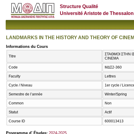
Structure Qualité
Université Aristote de Thessalon
LANDMARKS IN THE HISTORY AND THEORY OF CINE
Informations du Cours
ΣΤΑΘΜΟΙ ΣΤΗΝ Ι
Titre
CINEMA
Code
ΜΔΣ2-360
Faculty
Lettres
Cycle / Niveau
1er cycle / Licence
Semestre de l’année
Winter/Spring
Common
Non
Statut
Actif
Course ID
600013413
Programme d' Études:
2024-2025