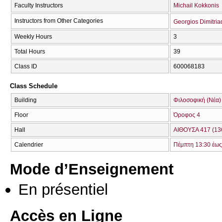
Faculty Instructors
Michail Kokkonis
Instructors from Other Categories
Georgios Dimitria
Weekly Hours
3
Total Hours
39
Class ID
600068183
Class Schedule
Building
Φιλοσοφική (Νέα)
Floor
Όροφος 4
Hall
ΑΙΘΟΥΣΑ 417 (13
Calendrier
Πέμπτη 13:30 έως
Mode d’Enseignement
En présentiel
Accès en Ligne