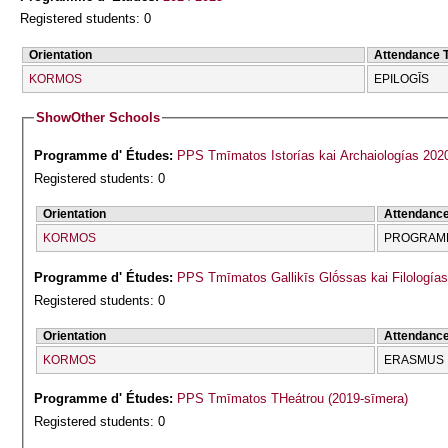
Registered students: 0
Orientation
Attendance 
KORMOS
EPILOGĪS
Show
Other Schools
Programme d' Études:
PPS Tmīmatos Istorías kai Archaiologías 202
Registered students: 0
Orientation
Attendanc
KORMOS
PROGRAMM
Programme d' Études:
PPS Tmīmatos Gallikīs Glṓssas kai Filologías
Registered students: 0
Orientation
Attendanc
KORMOS
ERASMUS
Programme d' Études:
PPS Tmīmatos THeátrou (2019-sīmera)
Registered students: 0