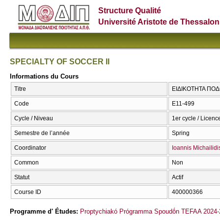
Structure Qualité
Université Aristote de Thessalon
SPECIALTY OF SOCCER II
Informations du Cours
Titre
ΕΙΔΙΚΟΤΗΤΑ ΠΟΔΟ
Code
E11-499
Cycle / Niveau
1er cycle / Licenc
Semestre de l’année
Spring
Coordinator
Ioannis Michailidi
Common
Non
Statut
Actif
Course ID
400000366
Programme d' Études:
Proptychiakó Prógramma Spoudṓn TEFAA 2024-