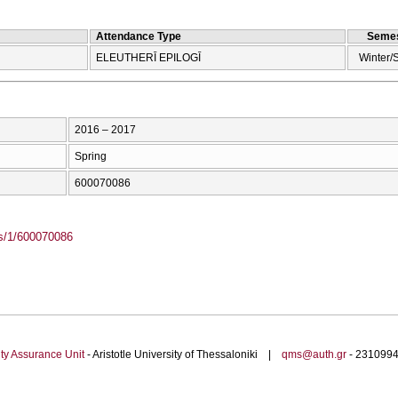
Attendance Type
Semes
ELEUTHERĪ EPILOGĪ
Winter/
2016 – 2017
Spring
600070086
ass/1/600070086
ty Assurance Unit
- Aristotle University of Thessaloniki |
qms@auth.gr
- 23109