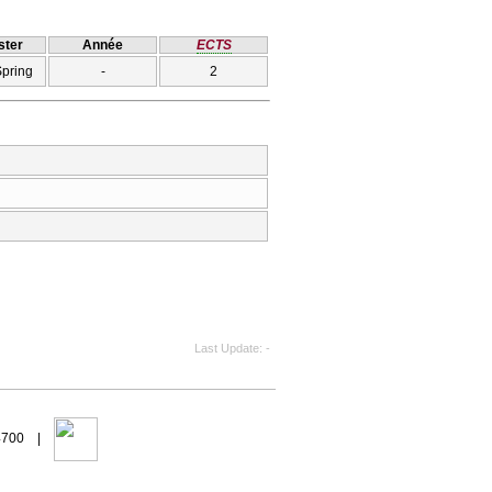
ter
Année
ECTS
Spring
-
2
Last Update
-
94700 |