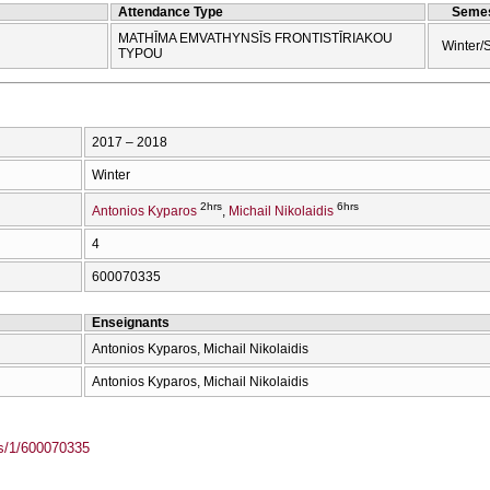
Attendance Type
Semes
MATHĪMA EMVATHYNSĪS FRONTISTĪRIAKOU
Winter/
TYPOU
2017 – 2018
Winter
2hrs
6hrs
Antonios Kyparos
Michail Nikolaidis
4
600070335
Enseignants
Antonios Kyparos, Michail Nikolaidis
Antonios Kyparos, Michail Nikolaidis
ass/1/600070335