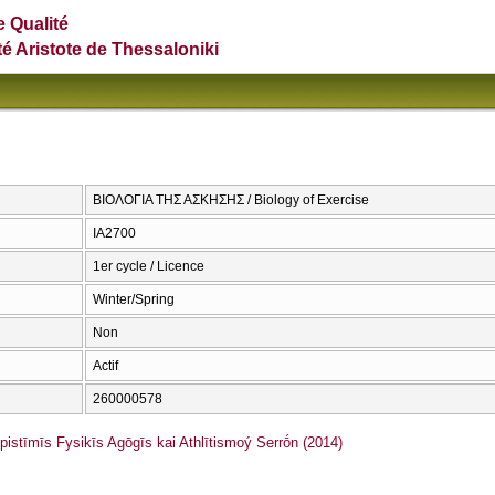
e Qualité
té Aristote de Thessaloniki
ΒΙΟΛΟΓΙΑ ΤΗΣ ΑΣΚΗΣΗΣ / Biology of Exercise
ΙΑ2700
1er cycle / Licence
Winter/Spring
Non
Actif
260000578
stīmīs Fysikīs Agōgīs kai Athlītismoý Serrṓn (2014)