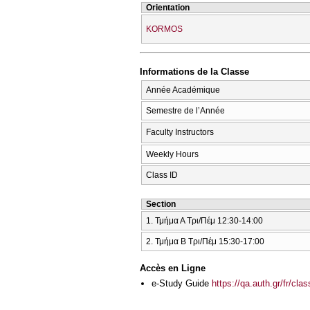
Orientation
KORMOS
Informations de la Classe
Année Académique
Semestre de l’Année
Faculty Instructors
Weekly Hours
Class ID
Section
1. Τμήμα Α Τρι/Πέμ 12:30-14:00
2. Τμήμα Β Τρι/Πέμ 15:30-17:00
Accès en Ligne
e-Study Guide
https://qa.auth.gr/fr/cl