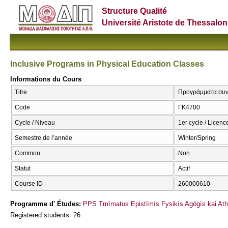
Structure Qualité
Université Aristote de Thessalon
Inclusive Programs in Physical Education Classes
Informations du Cours
Titre
Προγράμματα συν-ε
Code
ΓΚ4700
Cycle / Niveau
1er cycle / Licenc
Semestre de l’année
Winter/Spring
Common
Non
Statut
Actif
Course ID
260000610
Programme d' Études:
PPS Tmīmatos Epistīmīs Fysikīs Agōgīs kai Athl
Registered students: 26