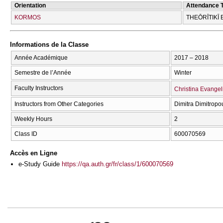
Orientation
Attendance 
KORMOS
THEŌRĪTIKĪ 
Informations de la Classe
Année Académique
2017 – 2018
Semestre de l’Année
Winter
Faculty Instructors
Christina Evangel
Instructors from Other Categories
Dimitra Dimitropo
Weekly Hours
2
Class ID
600070569
Accès en Ligne
e-Study Guide
https://qa.auth.gr/fr/class/1/600070569