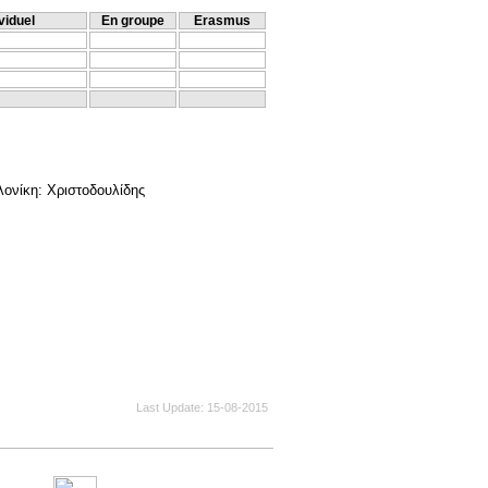
viduel
En groupe
Erasmus
λονίκη: Χριστοδουλίδης
Last Update
15-08-2015