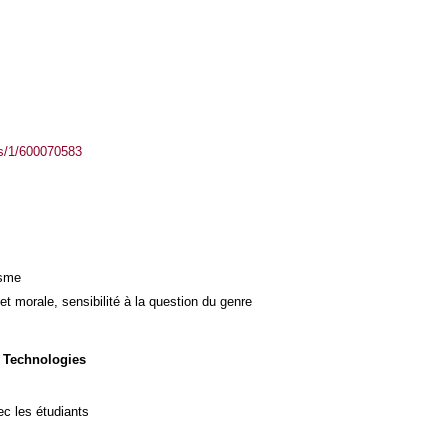
ass/1/600070583
isme
et morale, sensibilité à la question du genre
 Technologies
c les étudiants