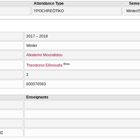
Attendance Type
Semes
YPOCΗREŌTIKO
Winter/
2017 – 2018
Winter
Aikaterini Mouratidou
6hrs
Theodoros Ellinoudis
2
600070583
Enseignants
ΗΣ