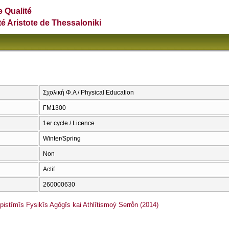
e Qualité
té Aristote de Thessaloniki
Σχολική Φ.Α / Physical Education
ΓΜ1300
1er cycle / Licence
Winter/Spring
Non
Actif
260000630
stīmīs Fysikīs Agōgīs kai Athlītismoý Serrṓn (2014)