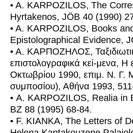
• A. KARPOZILOS, The Corre
Hyrtakenos, JÖB 40 (1990) 2
• A. KARPOZILOS, Books and 
Epistolographical Evidence, 
• A. ΚΑΡΠΟΖΗΛΟΣ, Ταξιδιωτικ
επιστολογραφικά κεί-μενα, Η 
Οκτωβρίου 1990, επιμ. Ν. Γ. 
συμποσίου), Αθήνα 1993, 511
• A. KARPOZILOS, Realia in B
BZ 88 (1995) 68-84.
• F. KIANKA, The Letters of 
Helena Kantakouzene Palaiol