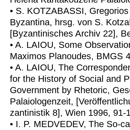
• S. KOTZABASSI, Gregorios K
Byzantina, hrsg. von S. Kotz
[Byzantinisches Archiv 22], B
• A. LAIOU, Some Observation
Maximos Planoudes, BMGS 4 
• A. LAIOU, The Corresponden
for the History of Social and 
Government by Rhetoric, Gesc
Palaiologenzeit, [Veröffentli
zantinistik 8], Wien 1996, 91-
• I. P. MEDVEDEV, The So-cal