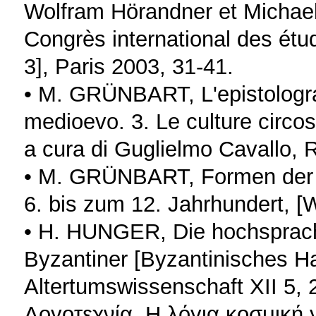
Wolfram Hörandner et Michael
Congrès international des étu
3], Paris 2003, 31-41.
• M. GRÜNBART, L'epistolograf
medioevo. 3. Le culture circost
a cura di Guglielmo Cavallo,
• M. GRÜNBART, Formen der A
6. bis zum 12. Jahrhundert, 
• H. HUNGER, Die hochsprachl
Byzantiner [Byzantinisches 
Altertumswissenschaft XII 5,
Λογοτεχνία. Η λόγια κοσμική 