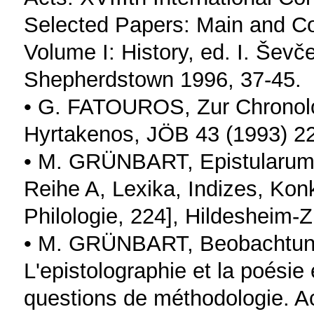
Selected Papers: Main and C
Volume I: History, ed. I. Ševč
Shepherdstown 1996, 37-45.
• G. FATOUROS, Zur Chronolo
Hyrtakenos, JÖB 43 (1993) 2
• M. GRÜNBART, Epistularum 
Reihe A, Lexika, Indizes, Ko
Philologie, 224], Hildesheim-
• M. GRÜNBART, Beobachtunge
L'epistolographie et la poésie
questions de méthodologie. Ac