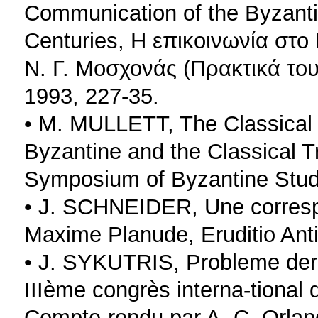
Communication of the Byzantin
Centuries, Η επικοινωνία στο
Ν. Γ. Μοσχονάς (Πρακτικά το
1993, 227-35.
• M. MULLETT, The Classical T
Byzantine and the Classical Tr
Symposium of Byzantine Stud
• J. SCHNEIDER, Une correspo
Maxime Planude, Eruditio Anti
• J. SYKUTRIS, Probleme der 
IIIème congrès interna-tional
Compte-rendu par A. C. Orlan