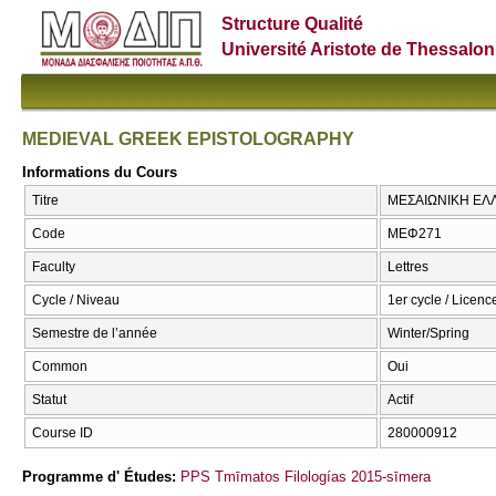
Structure Qualité
Université Aristote de Thessalon
MEDIEVAL GREEK EPISTOLOGRAPHY
Informations du Cours
Titre
ΜΕΣΑΙΩΝΙΚΗ ΕΛ
Code
ΜΕΦ271
Faculty
Lettres
Cycle / Niveau
1er cycle / Licenc
Semestre de l’année
Winter/Spring
Common
Oui
Statut
Actif
Course ID
280000912
Programme d' Études:
PPS Tmīmatos Filologías 2015-sīmera