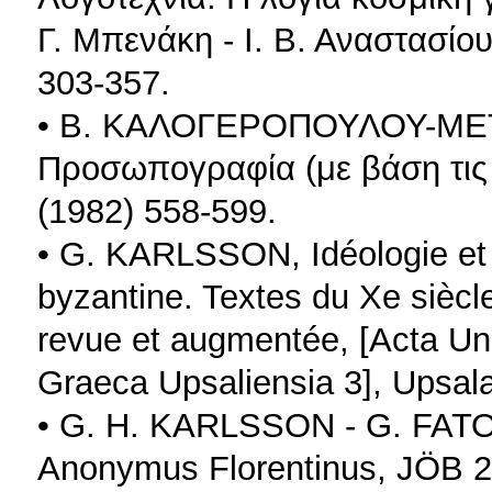
Γ. Μπενάκη - Ι. Β. Αναστασίου
303-357.
• Β. ΚΑΛΟΓΕΡΟΠΟΥΛΟΥ-ΜΕΤ
Προσωπογραφία (με βάση τις 
(1982) 558-599.
• G. KARLSSON, Idéologie et 
byzantine. Textes du Xe siècl
revue et augmentée, [Acta Uni
Graeca Upsaliensia 3], Upsal
• G. H. KARLSSON - G. FATO
Anonymus Florentinus, JÖB 2