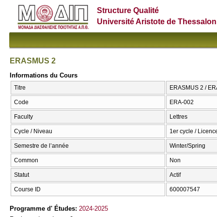
Structure Qualité
Université Aristote de Thessalon
ERASMUS 2
Informations du Cours
Titre
ERASMUS 2 / E
Code
ERA-002
Faculty
Lettres
Cycle / Niveau
1er cycle / Licenc
Semestre de l’année
Winter/Spring
Common
Non
Statut
Actif
Course ID
600007547
Programme d' Études:
2024-2025