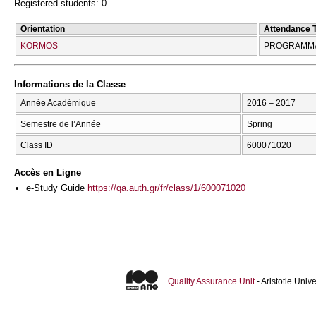
Registered students: 0
Orientation
Attendance 
KORMOS
PROGRAMMA
Informations de la Classe
Année Académique
2016 – 2017
Semestre de l’Année
Spring
Class ID
600071020
Accès en Ligne
e-Study Guide
https://qa.auth.gr/fr/class/1/600071020
Quality Assurance Unit
- Aristotle Uni