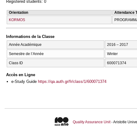
Registered students: 0
Orientation
Attendance 
KORMOS
PROGRAMMA
Informations de la Classe
Année Académique
2016 – 2017
Semestre de l’Année
Winter
Class ID
600071374
Accès en Ligne
e-Study Guide
https://qa.auth.gr/fr/class/1/600071374
Quality Assurance Unit
- Aristotle Uni