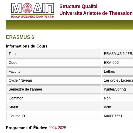
Structure Qualité
Université Aristote de Thessalon
ERASMUS 6
Informations du Cours
Titre
ERASMUS 6 / E
Code
ERA-006
Faculty
Lettres
Cycle / Niveau
1er cycle / Licenc
Semestre de l’année
Winter/Spring
Common
Non
Statut
Actif
Course ID
600007551
Programme d' Études:
2024-2025