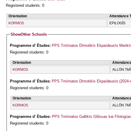
Registered students: 0
Orientation
Attendance 
KORMOS
EPILOGĪS
Show
Other Schools
Programme d' Études:
PPS Tmīmatos Dīmotikīs Ekpaídeusīs Merikīs 
Registered students: 0
Orientation
Attendanc
KORMOS
ALLŌN TM
Programme d' Études:
PPS Tmīmatos Dīmotikīs Ekpaídeusīs (2024-
Registered students: 0
Orientation
Attendanc
KORMOS
ALLŌN TM
Programme d' Études:
PPS Tmīmatos Gallikīs Glṓssas kai Filologías
Registered students: 0