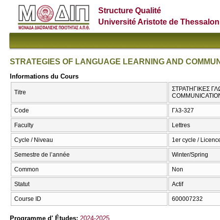
Structure Qualité
Université Aristote de Thessalon
STRATEGIES OF LANGUAGE LEARNING AND COMMUN
Informations du Cours
ΣΤΡΑΤΗΓΙΚΕΣ ΓΛ
Titre
COMMUNICATIO
Code
Γλ3-327
Faculty
Lettres
Cycle / Niveau
1er cycle / Licenc
Semestre de l’année
Winter/Spring
Common
Non
Statut
Actif
Course ID
600007232
Programme d' Études:
2024-2025