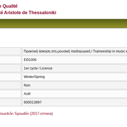
e Qualité
té Aristote de Thessaloniki
Πρακτική άσκηση στη μουσική παιδαγωγική / Traineeship in music 
ΕΘ1006
1er cycle / Licence
Winter/Spring
Non
Actif
600013897
usikṓn Spoudṓn (2017-sīmera)