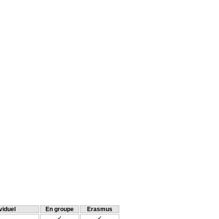
viduel
En groupe
Erasmus
✓
✓