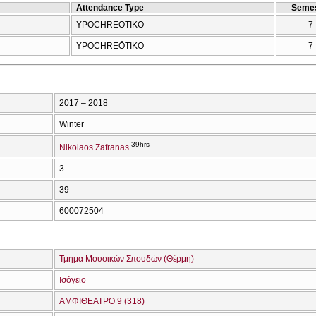
Attendance Type
Semes
YPOCΗREŌTIKO
7
YPOCΗREŌTIKO
7
2017 – 2018
Winter
39hrs
Nikolaos Zafranas
3
39
600072504
Τμήμα Μουσικών Σπουδών (Θέρμη)
Ισόγειο
ΑΜΦΙΘΕΑΤΡΟ 9 (318)