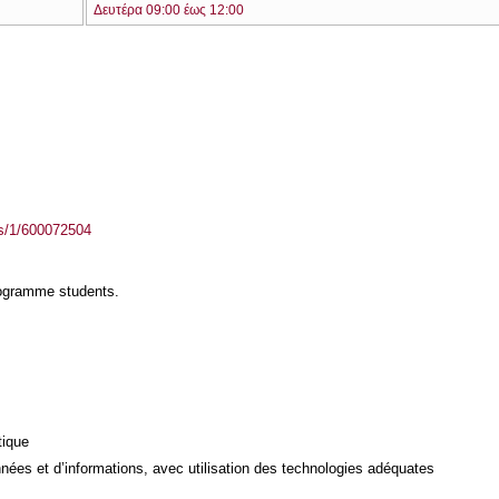
Δευτέρα 09:00 έως 12:00
ass/1/600072504
rogramme students.
tique
ées et d’informations, avec utilisation des technologies adéquates