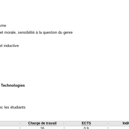
isme
et morale, sensibilité à la question du genre
et inductive
 Technologies
c les étudiants
Charge de travail
ECTS
Indi
26
0.9