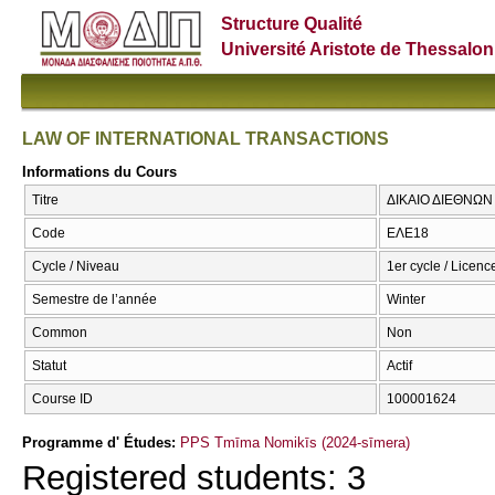
Structure Qualité
Université Aristote de Thessalon
LAW OF INTERNATIONAL TRANSACTIONS
Informations du Cours
Titre
ΔΙΚΑΙΟ ΔΙΕΘΝΩ
Code
ΕΛΕ18
Cycle / Niveau
1er cycle / Licenc
Semestre de l’année
Winter
Common
Non
Statut
Actif
Course ID
100001624
Programme d' Études:
PPS Tmīma Nomikīs (2024-sīmera)
Registered students: 3