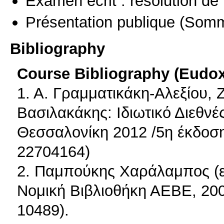
Examen écrit : résolution d
Présentation publique
(Somm
Bibliography
Course Bibliography (Eudo
1. Α. Γραμματικάκη-Αλεξίου,
Βασιλακάκης: Ιδιωτικό Διεθνέ
Θεσσαλονίκη 2012 /5η έκδοση
22704164)
2. Παμπούκης Χαράλαμπος (επ
Νομική Βιβλιοθήκη ΑΕΒΕ, 200
10489).