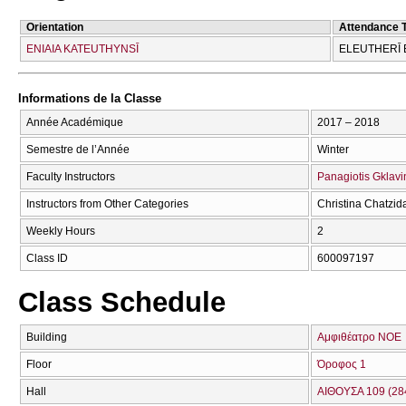
Orientation
Attendance 
ENIAIA KATEUTHYNSĪ
ELEUTHERĪ 
Informations de la Classe
Année Académique
2017 – 2018
Semestre de l’Année
Winter
Faculty Instructors
Panagiotis Gklavi
Instructors from Other Categories
Christina Chatzid
Weekly Hours
2
Class ID
600097197
Class Schedule
Building
Αμφιθέατρο ΝΟΕ
Floor
Όροφος 1
Hall
ΑΙΘΟΥΣΑ 109 (28