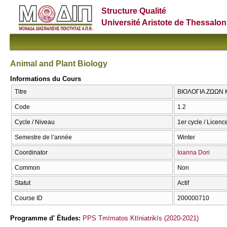
Structure Qualité
Université Aristote de Thessalon
Animal and Plant Biology
Informations du Cours
Titre
ΒΙΟΛΟΓΙΑ ΖΩΩΝ ΚΑ
Code
1.2
Cycle / Niveau
1er cycle / Licenc
Semestre de l’année
Winter
Coordinator
Ioanna Dori
Common
Non
Statut
Actif
Course ID
200000710
Programme d' Études:
PPS Tmīmatos Ktīniatrikīs (2020-2021)