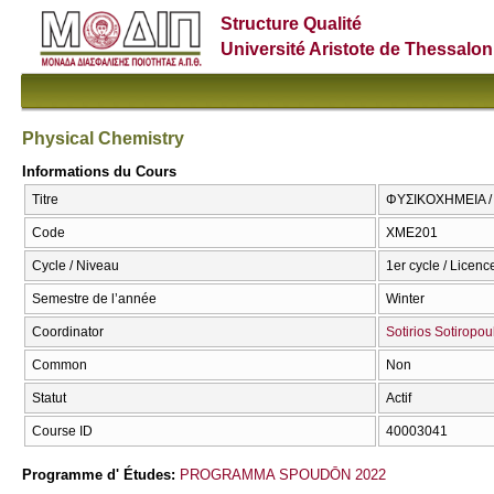
Structure Qualité
Université Aristote de Thessalon
Physical Chemistry
Informations du Cours
Titre
ΦΥΣΙΚΟΧΗΜΕΙΑ / 
Code
ΧΜΕ201
Cycle / Niveau
1er cycle / Licenc
Semestre de l’année
Winter
Coordinator
Sotirios Sotiropou
Common
Non
Statut
Actif
Course ID
40003041
Programme d' Études:
PROGRAMMA SPOUDŌN 2022