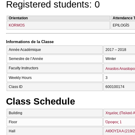
Registered students: 0
Orientation
Attendance 
KORMOS
EPILOGĪS
Informations de la Classe
Année Académique
2017 – 2018
Semestre de l’Année
Winter
Faculty Instructors
Anastos Anastopo
Weekly Hours
3
Class ID
600100174
Class Schedule
Building
Χημείας (Παλαιό Α
Floor
Όροφος 1
Hall
ΑΙΘΟΥΣΑ Α (219/2