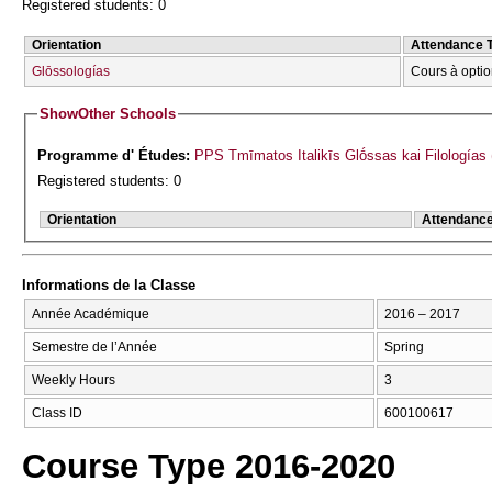
Registered students: 0
Orientation
Attendance 
Glōssologías
Cours à optio
Show
Other Schools
Programme d' Études:
PPS Tmīmatos Italikīs Glṓssas kai Filologías
Registered students: 0
Orientation
Attendanc
Informations de la Classe
Année Académique
2016 – 2017
Semestre de l’Année
Spring
Weekly Hours
3
Class ID
600100617
Course Type 2016-2020