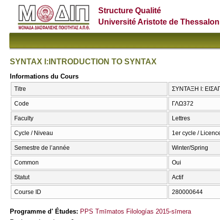
Structure Qualité
Université Aristote de Thessalon
SYNTAX Ι:INTRODUCTION TO SYNTAX
Informations du Cours
Titre
ΣΥΝΤΑΞΗ Ι: ΕΙΣ
Code
ΓΛΩ372
Faculty
Lettres
Cycle / Niveau
1er cycle / Licenc
Semestre de l’année
Winter/Spring
Common
Oui
Statut
Actif
Course ID
280000644
Programme d' Études:
PPS Tmīmatos Filologías 2015-sīmera