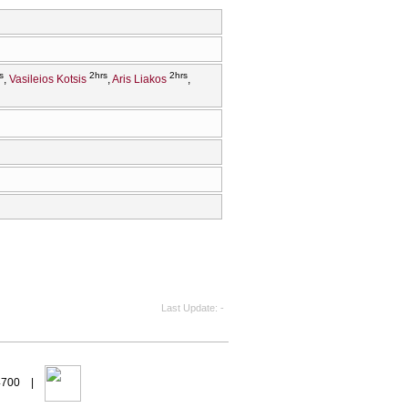
s
2hrs
2hrs
Vasileios Kotsis
Aris Liakos
Last Update
-
94700 |