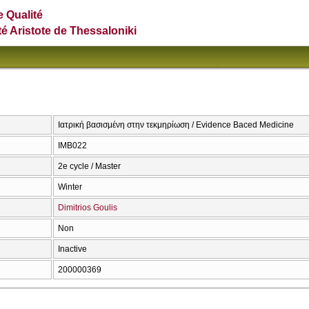
e Qualité
té Aristote de Thessaloniki
Ιατρική βασισμένη στην τεκμηρίωση / Evidence Baced Medicine
ΙΜΒ022
2e cycle / Master
Winter
Dimitrios Goulis
Non
Inactive
200000369