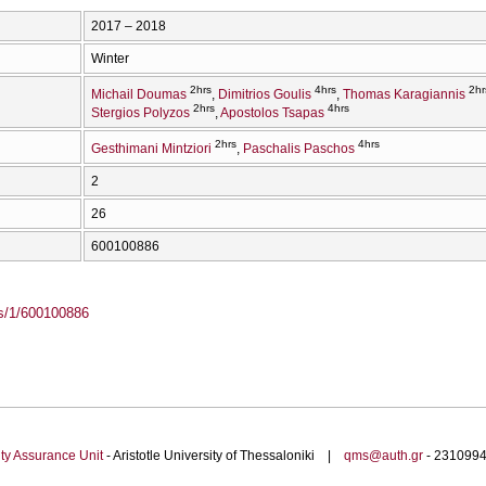
2017 – 2018
Winter
2hrs
4hrs
2hr
Michail Doumas
Dimitrios Goulis
Thomas Karagiannis
2hrs
4hrs
Stergios Polyzos
Apostolos Tsapas
2hrs
4hrs
Gesthimani Mintziori
Paschalis Paschos
2
26
600100886
ass/1/600100886
ty Assurance Unit
- Aristotle University of Thessaloniki |
qms@auth.gr
- 23109