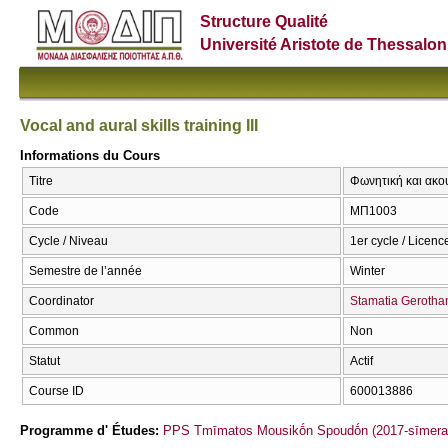
Structure Qualité
Université Aristote de Thessalon
Vocal and aural skills training IIΙ
Informations du Cours
Titre
Φωνητική και ακουστ
Code
ΜΠ1003
Cycle / Niveau
1er cycle / Licenc
Semestre de l’année
Winter
Coordinator
Stamatia Gerotha
Common
Non
Statut
Actif
Course ID
600013886
Programme d' Études:
PPS Tmīmatos Mousikṓn Spoudṓn (2017-sīmera