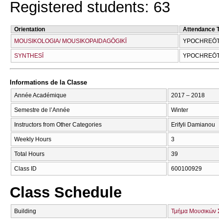
Registered students: 63
Orientation
Attendance 
MOUSIKOLOGIA/ MOUSIKOPAIDAGŌGIKĪ
YPOCΗREŌT
SYNTHESĪ
YPOCΗREŌT
Informations de la Classe
Année Académique
2017 – 2018
Semestre de l’Année
Winter
Instructors from Other Categories
Erifyli Damianou
Weekly Hours
3
Total Hours
39
Class ID
600100929
Class Schedule
Building
Τμήμα Μουσικών 