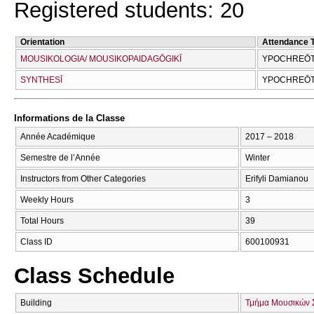
Registered students: 20
Orientation
Attendance 
MOUSIKOLOGIA/ MOUSIKOPAIDAGŌGIKĪ
YPOCΗREŌT
SYNTHESĪ
YPOCΗREŌT
Informations de la Classe
Année Académique
2017 – 2018
Semestre de l’Année
Winter
Instructors from Other Categories
Erifyli Damianou
Weekly Hours
3
Total Hours
39
Class ID
600100931
Class Schedule
Building
Τμήμα Μουσικών 