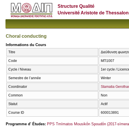
Structure Qualité
Université Aristote de Thessalon
Choral conducting
Informations du Cours
Titre
Διεύθυνση φωνητι
Code
ΜΠ1007
Cycle / Niveau
1er cycle / Licenc
Semestre de l’année
Winter
Coordinator
Stamatia Gerotha
Common
Non
Statut
Actif
Course ID
600013891
Programme d' Études:
PPS Tmīmatos Mousikṓn Spoudṓn (2017-sīmera