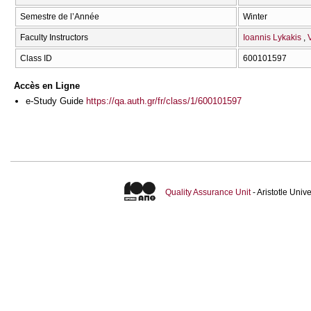
Semestre de l’Année
Winter
Faculty Instructors
Ioannis Lykakis
V
Class ID
600101597
Accès en Ligne
e-Study Guide
https://qa.auth.gr/fr/class/1/600101597
Quality Assurance Unit
- Aristotle Uni