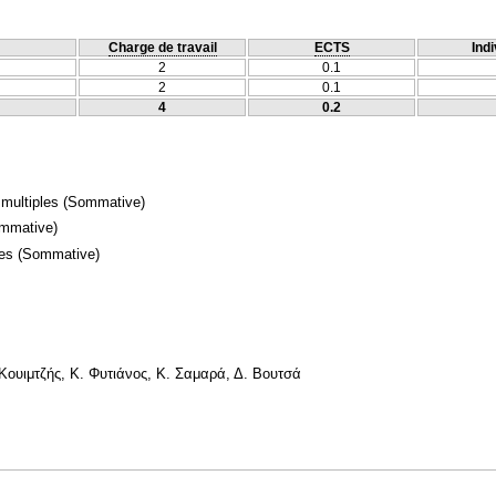
Charge de travail
ECTS
Indi
2
0.1
2
0.1
4
0.2
 multiples
(Sommative)
mmative)
mes
(Sommative)
Κουιμτζής, Κ. Φυτιάνος, Κ. Σαμαρά, Δ. Βουτσά