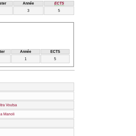
ter
Année
ECTS
3
5
ter
Année
ECTS
1
5
tra Voutsa
ia Manoli