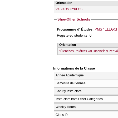
Orientation
VASIKOS KYKLOS
Show
Other Schools
Programme d' Études:
PMS "ELEGCΗO
Registered students: 0
Orientation
"Élenchos Poiótītas kai Diacheírisī Perivá
Informations de la Classe
Année Académique
Semestre de l’Année
Faculty Instructors
Instructors from Other Categories
Weekly Hours
Class ID