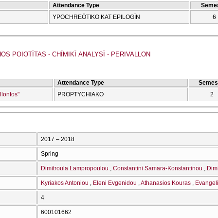
Attendance Type
Semes
YPOCΗREŌTIKO KAT EPILOGĪN
6
S POIOTĪTAS - CΗĪMIKĪ ANALYSĪ - PERIVALLON
Attendance Type
Semes
llontos"
PROPTYCΗIAKO
2
2017 – 2018
Spring
Dimitroula Lampropoulou
Constantini Samara-Konstantinou
Dimi
Kyriakos Antoniou
Eleni Evgenidou
Athanasios Kouras
Evangel
4
600101662