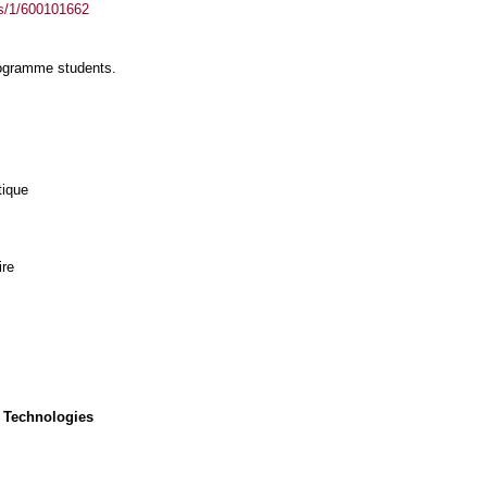
ass/1/600101662
rogramme students.
tique
ire
 Technologies