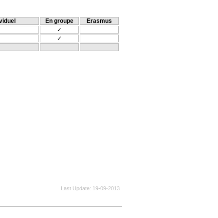
viduel
En groupe
Erasmus
✓
✓
Last Update
19-09-2013