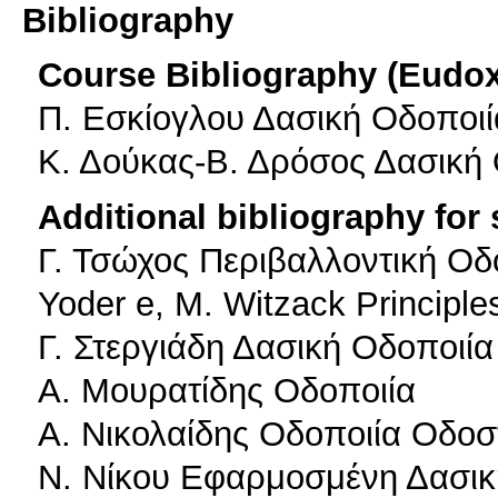
Bibliography
Course Bibliography (Eudo
Π. Εσκίογλου Δασική Οδοποιί
Κ. Δούκας-Β. Δρόσος Δασική 
Additional bibliography for
Γ. Τσώχος Περιβαλλοντική Οδ
Yoder e, M. Witzack Principl
Γ. Στεργιάδη Δασική Οδοποιία 
Α. Μουρατίδης Οδοποιία
Α. Νικολαίδης Οδοποιία Οδο
Ν. Νίκου Εφαρμοσμένη Δασικ