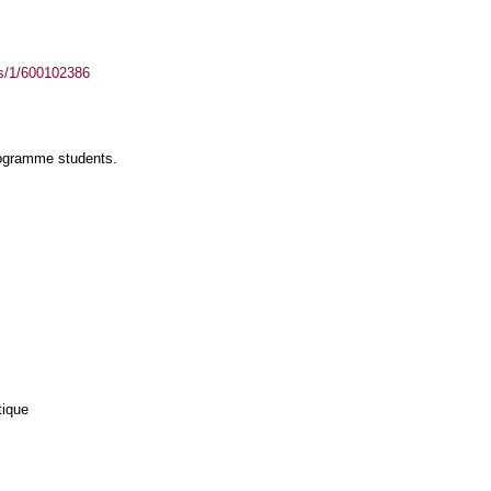
ass/1/600102386
rogramme students.
tique