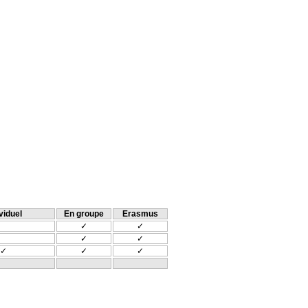
viduel
En groupe
Erasmus
✓
✓
✓
✓
✓
✓
✓