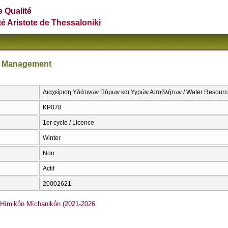
e Qualité
té Aristote de Thessaloniki
r Management
Διαχείριση Υδάτινων Πόρων και Υγρών Αποβλήτων / Water Resou
KP078
1er cycle / Licence
Winter
Non
Actif
20002621
īmikṓn Mīchanikṓn (2021-2026