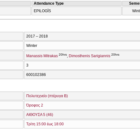
Attendance Type
Semes
EPILOGĪS
Wint
2017 – 2018
Winter
20hrs
20hrs
Manassis Mitrakas
Dimosthenis Sarigiannis
3
600102386
Πολυτεχνείο (πτέρυγα Β)
Όροφος 2
ΑΙΘΟΥΣΑ 5 (46)
Τρίτη 15:00 έως 18:00