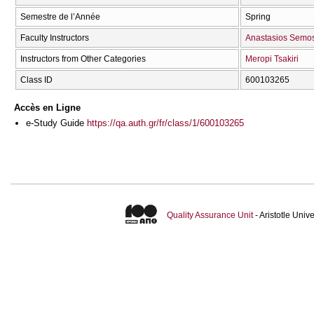
Semestre de l’Année
Spring
Faculty Instructors
Anastasios Semo
Instructors from Other Categories
Meropi Tsakiri
Class ID
600103265
Accès en Ligne
e-Study Guide
https://qa.auth.gr/fr/class/1/600103265
Quality Assurance Unit
- Aristotle Uni