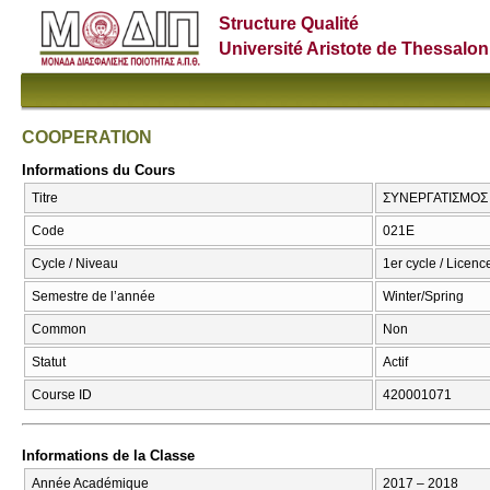
Structure Qualité
Université Aristote de Thessalon
COOPERATION
Informations du Cours
Titre
ΣΥΝΕΡΓΑΤΙΣΜΟΣ
Code
021Ε
Cycle / Niveau
1er cycle / Licence
Semestre de l’année
Winter/Spring
Common
Non
Statut
Actif
Course ID
420001071
Informations de la Classe
Année Académique
2017 – 2018