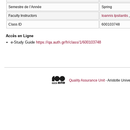
Semestre de l’Année
Spring
Faculty Instructors
Ioannis Ipsilantis
Class ID
600103748
Accès en Ligne
e-Study Guide
https://qa.auth.gr/fr/class/1/600103748
Quality Assurance Unit
- Aristotle Uni