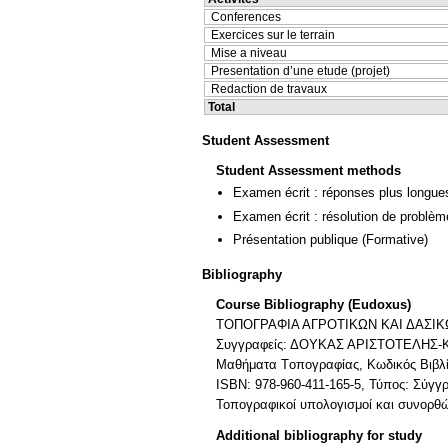
Conferences
Exercices sur le terrain
Mise a niveau
Presentation d’une etude (projet)
Redaction de travaux
Total
Student Assessment
Student Assessment methods
Examen écrit : réponses plus longue
Examen écrit : résolution de problè
Présentation publique
(Formative)
Bibliography
Course Bibliography (Eudoxus)
ΤΟΠΟΓΡΑΦΙΑ ΑΓΡΟΤΙΚΩΝ ΚΑΙ ΔΑΣΙΚΩΝ 
Συγγραφείς: ΔΟΥΚΑΣ ΑΡΙΣΤΟΤΕΛΗΣ-ΚΟΣΜ
Μαθήματα Tοπογραφίας, Κωδικός Βιβλίο
ISBN: 978-960-411-165-5, Τύπος: Σύγ
Τοπογραφικοί υπολογισμοί και συνορθώ
Additional bibliography for study