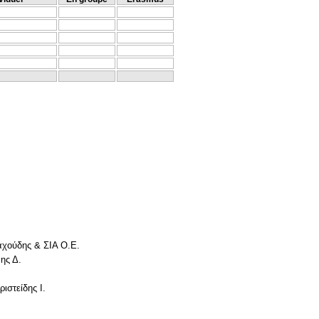
χούδης & ΣIA O.E.
ης Δ.
ιστείδης Ι.