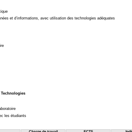
tique
ées et d’informations, avec utilisation des technologies adéquates
ire
 Technologies
aboratoire
c les étudiants
Charge de travail
ECTS
Indi