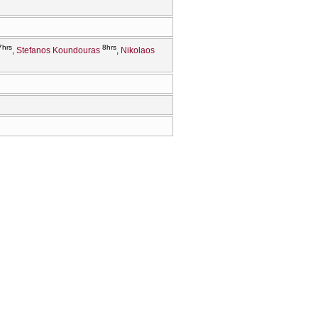
7hrs
8hrs
Stefanos Koundouras
Nikolaos