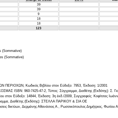
39
39
9
18
18
123
s
(Sommative)
mes
(Sommative)
ΠΕΡΙΟΧΩΝ, Κωδικός Βιβλίου στον Εύδοξο: 7953, Έκδοση: 1/2001
ΑΣ ISBN: 960-7425-47-2, Τύπος: Σύγγραμμα, Διαθέτης (Εκδότης): Σ. Για
υ στον Εύδοξο: 14844, Έκδοση: 3η έκδ./2009, Συγγραφείς: Κοφίτσας Ιωάνν
γραμμα, Διαθέτης (Εκδότης): ΣΤΕΛΛΑ ΠΑΡΙΚΟΥ & ΣΙΑ ΟΕ
σεις δικτύων, Δερμάνης Αθανάσιος Α., Ρωσσικόπουλος Δημήτριος, Φωτίου Αρ