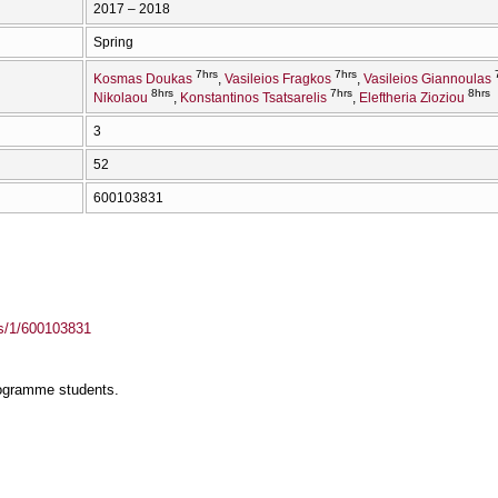
2017 – 2018
Spring
7hrs
7hrs
Kosmas Doukas
Vasileios Fragkos
Vasileios Giannoulas
8hrs
7hrs
8hrs
Nikolaou
Konstantinos Tsatsarelis
Eleftheria Zioziou
3
52
600103831
ass/1/600103831
rogramme students.