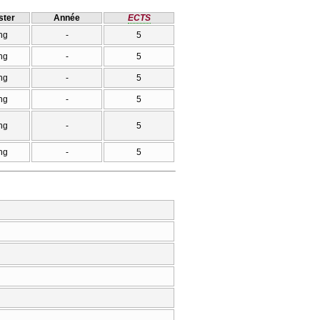
ter
Année
ECTS
ng
-
5
ng
-
5
ng
-
5
ng
-
5
ng
-
5
ng
-
5