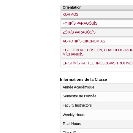
Orientation
KORMOS
FYTIKĪS PARAGŌGĪS
ZŌIKĪS PARAGŌGĪS
AGROTIKĪS OIKONOMIAS
EGGEIŌN VELTIŌSEŌN, EDAFOLOGIAS K
MĪCΗANIKĪS
EPISTĪMĪS KAI TECΗNOLOGIAS TROFIM
Informations de la Classe
Année Académique
Semestre de l’Année
Faculty Instructors
Weekly Hours
Total Hours
Class ID