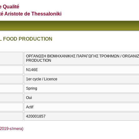
e Qualité
té Aristote de Thessaloniki
AL FOOD PRODUCTION
ΟΡΓΑΝΩΣΗ ΒΙΟΜΗΧΑΝΙΚΗΣ ΠΑΡΑΓΩΓΗΣ ΤΡΟΦΙΜΩΝ / ORGANIZ
PRODUCTION
Ν146Ε
1er cycle / Licence
Spring
Oui
Actif
420001857
2019-sīmera)