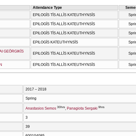
Attendance Type
Semes
EPILOGĪS TĪS ALLĪS KATEUTHYNSĪS
Spri
EPILOGĪS TĪS ALLĪS KATEUTHYNSĪS
Spri
EPILOGĪS TĪS ALLĪS KATEUTHYNSĪS
Spri
EPILOGĪS KATEUTHYNSĪS
Spri
AI GEŌRGIKĪS
EPILOGĪS TĪS ALLĪS KATEUTHYNSĪS
Spri
ŌN
EPILOGĪS TĪS ALLĪS KATEUTHYNSĪS
Spri
2017 – 2018
Spring
30hrs
9hrs
Anastasios Semos
Panagiota Sergaki
3
39
600104085