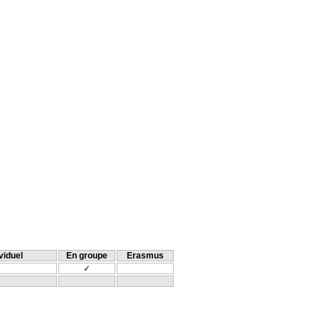
viduel
En groupe
Erasmus
✓