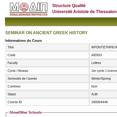
Structure Qualité
Université Aristote de Thessalon
SEMINAR ON ANCIENT GREEK HISTORY
Informations du Cours
Titre
ΦΡΟΝΤΙΣΤΗΡΙΟ Α
Code
ΙΑΕ603
Faculty
Lettres
Cycle / Niveau
1er cycle / Licence
Semestre de l’année
Winter/Spring
Common
Non
Statut
Actif
Course ID
280004446
Show
Other Schools