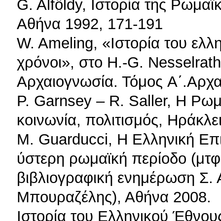
G. Alföldy, Ιστορία της Ρωμαϊ
Αθήνα 1992, 171-191
W. Ameling, «Ιστορία του ελλ
χρόνοι», στο H.-G. Nesselrath
Αρχαιογνωσία. Τόμος A΄.Αρχα
P. Garnsey – R. Saller, Η Ρω
κοινωνία, πολιτισμός, Ηράκλε
M. Guarducci, Η Ελληνική Επ
ύστερη ρωμαϊκή περίοδο (μτφ
βιβλιογραφική ενημέρωση Σ. Α
Μπουραζέλης), Αθήνα 2008.
Ιστορία του Ελληνικού Έθνου