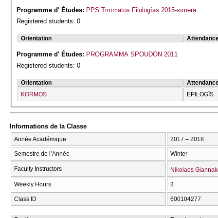
Programme d' Études:
PPS Tmīmatos Filologías 2015-sīmera
Registered students: 0
Orientation
Attendanc
Programme d' Études:
PROGRAMMA SPOUDŌN 2011
Registered students: 0
Orientation
Attendanc
KORMOS
EPILOGĪS
Informations de la Classe
Année Académique
2017 – 2018
Semestre de l’Année
Winter
Faculty Instructors
Nikolaos Gianna
Weekly Hours
3
Class ID
600104277