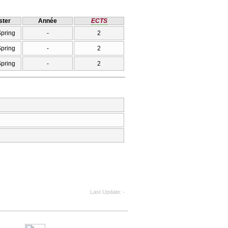
ter
Année
ECTS
Spring
-
2
Spring
-
2
Spring
-
2
Last Update
-