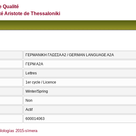
e Qualité
té Aristote de Thessaloniki
ΓΕΡΜΑΝΙΚΗ ΓΛΩΣΣΑ Α2 / GERMAN LANGUAGE A2A
ΓΕΡΜ Α2Α
Lettres
1er cycle / Licence
Winter/Spring
Non
Actif
600014063
lologías 2015-sīmera