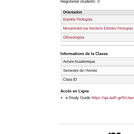
Registered students: 0
Orientation
Klasikīs Filologías
Mesaiōnikīs kai Neóterīs Ellīnikīs Filologías
Glōssologías
Informations de la Classe
Année Académique
Semestre de l’Année
Class ID
Accès en Ligne
e-Study Guide
https://qa.auth.gr/fr/cl