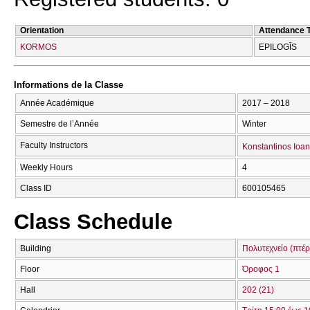
Orientation
Attendance 
KORMOS
EPILOGĪS
Informations de la Classe
Année Académique
2017 – 2018
Semestre de l’Année
Winter
Faculty Instructors
Konstantinos Ioan
Weekly Hours
4
Class ID
600105465
Class Schedule
Building
Πολυτεχνείο (πτέρ
Floor
Όροφος 1
Hall
202 (21)