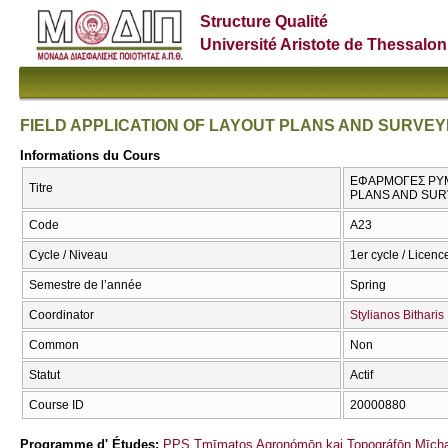
Structure Qualité
Université Aristote de Thessalon
FIELD APPLICATION OF LAYOUT PLANS AND SURVEY
Informations du Cours
ΕΦΑΡΜΟΓΕΣ ΡΥΜ
Titre
PLANS AND SUR
Code
Α23
Cycle / Niveau
1er cycle / Licenc
Semestre de l’année
Spring
Coordinator
Stylianos Bitharis
Common
Non
Statut
Actif
Course ID
20000880
Programme d' Études:
PPS Tmīmatos Agronómōn kai Topográfōn Mīcha