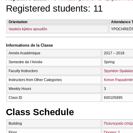
Registered students: 11
Orientation
Attendance 
Vasikós kýklos spoudṓn
YPOCΗREŌT
Informations de la Classe
Année Académique
2017 – 2018
Semestre de l’Année
Spring
Faculty Instructors
Spyridon Spatala
Instructors from Other Categories
Kimon Papadimitr
Weekly Hours
3
Class ID
600105895
Class Schedule
Building
Πολυτεχνείο (πτέρ
Floor
Όροφος 2