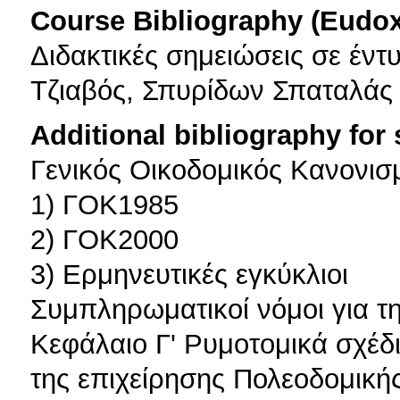
Course Bibliography (Eudo
Διδακτικές σημειώσεις σε έντ
Τζιαβός, Σπυρίδων Σπαταλάς
Additional bibliography for
Γενικός Οικοδομικός Κανονισ
1) ΓΟΚ1985
2) ΓΟΚ2000
3) Ερμηνευτικές εγκύκλιοι
Συμπληρωματικοί νόμοι για τ
Κεφάλαιο Γ' Ρυμοτομικά σχέδι
της επιχείρησης Πολεοδομική