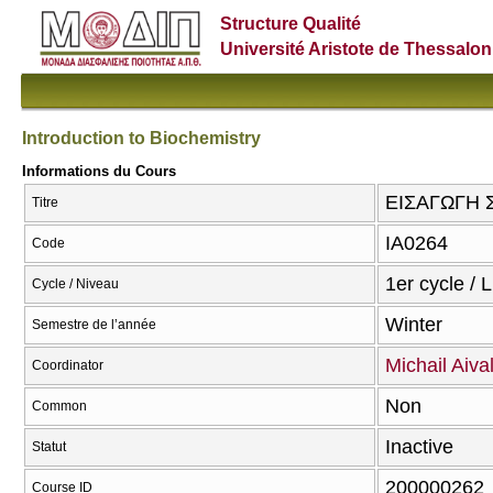
Structure Qualité
Université Aristote de Thessalon
Introduction to Biochemistry
Informations du Cours
ΕΙΣΑΓΩΓΗ Σ
Titre
ΙΑ0264
Code
1er cycle / 
Cycle / Niveau
Winter
Semestre de l’année
Michail Aival
Coordinator
Non
Common
Inactive
Statut
200000262
Course ID