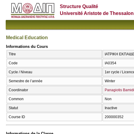
Structure Qualité
Université Aristote de Thessalon
Medical Education
Informations du Cours
Titre
ΙΑΤΡΙΚΗ ΕΚΠΑΙΔΕ
Code
ΙΑ0354
Cycle / Niveau
1er cycle / Licenc
Semestre de l’année
Winter
Coordinator
Panagiotis Bamid
Common
Non
Statut
Inactive
Course ID
200000352
Informations de la Classe