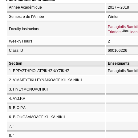
Année Académique
2017 – 2018
Semestre de l’Année
Winter
Panagiotis Bamid
Faculty Instructors
2hrs
Triaridis
Ioan
Weekly Hours
2
Class ID
600106226
Section
Enseignants
1. ΕΡΓΑΣΤΗΡΙΟ ΙΑΤΡΙΚΗΣ ΦΥΣΙΚΗΣ
Panagiotis Bamid
2. Α΄ΜΑΙΕΥΤΙΚΗ ΓΥΝΑΙΚΟΛΟΓΙΚΗ ΚΛΙΝΙΚΗ
3. ΠΝΕΥΜΟΝΟΛΟΓΙΚΗ
4. Α΄Ω.Ρ.Λ
5. Β΄Ω.Ρ.Λ
6. Β΄ΟΦΘΑΛΜΟΛΟΓΙΚΗ ΚΛΙΝΙΚΗ
7. ΄
8. ΄