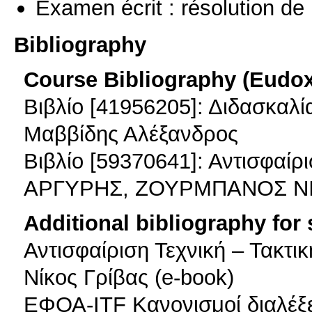
Examen écrit : résolution d
Bibliography
Course Bibliography (Eudo
Βιβλίο [41956205]: Διδασκαλί
Μαββίδης Αλέξανδρος
Βιβλίο [59370641]: Αντισφ
ΑΡΓΥΡΗΣ, ΖΟΥΡΜΠΑΝΟΣ Ν
Additional bibliography for
Αντισφαίριση Τεχνική – Τακτι
Νίκος Γρίβας (e-book)
ΕΦΟΑ-ITF Κανονισμοί διαλέξε