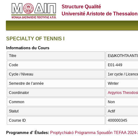
Structure Qualité
Université Aristote de Thessalon
SPECIALTY OF TENNIS I
Informations du Cours
Titre
ΕΙΔΙΚΟΤΗΤΑ ΑΝΤΙ
Code
E01-449
Cycle / Niveau
1er cycle / Licenc
Semestre de l’année
Winter
Coordinator
Argyrios Theodos
Common
Non
Statut
Actif
Course ID
400000345
Programme d' Études:
Proptychiakó Prógramma Spoudṓn TEFAA 2024-