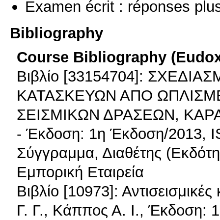
Examen écrit : réponses plu
Bibliography
Course Bibliography (Eudo
Βιβλίο [33154704]: ΣΧΕΔΙ
ΚΑΤΑΣΚΕΥΩΝ ΑΠΟ ΩΠΛΙΣΜ
ΣΕΙΣΜΙΚΩΝ ΔΡΑΣΕΩΝ, ΚΑΡ
- Έκδοση: 1η Έκδοση/2013, I
Σύγγραμμα, Διαθέτης (Εκδότη
Εμπορική Εταιρεία
Βιβλίο [10973]: Αντισεισμικέ
Γ. Γ., Κάππος Α. Ι., Έκδοση: 