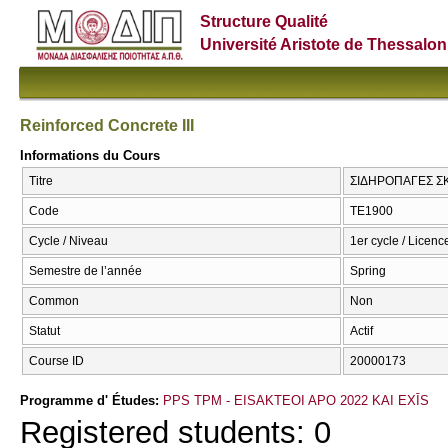
Structure Qualité
Université Aristote de Thessalon
Reinforced Concrete III
Informations du Cours
Titre
ΣΙΔΗΡΟΠΑΓΕΣ ΣΚΥΡ
Code
ΤΕ1900
Cycle / Niveau
1er cycle / Licenc
Semestre de l’année
Spring
Common
Non
Statut
Actif
Course ID
20000173
Programme d' Études:
PPS TPM - EISAKTEOI APO 2022 KAI EXĪS
Registered students: 0