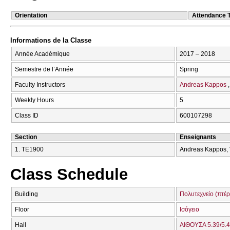
Orientation
Attendance 
Informations de la Classe
Année Académique
2017 – 2018
Semestre de l’Année
Spring
Faculty Instructors
Andreas Kappos
Weekly Hours
5
Class ID
600107298
Section
Enseignants
1. ΤΕ1900
Andreas Kappos, V
Class Schedule
Building
Πολυτεχνείο (πτέ
Floor
Ισόγειο
Hall
ΑΙΘΟΥΣΑ 5.39/5.4