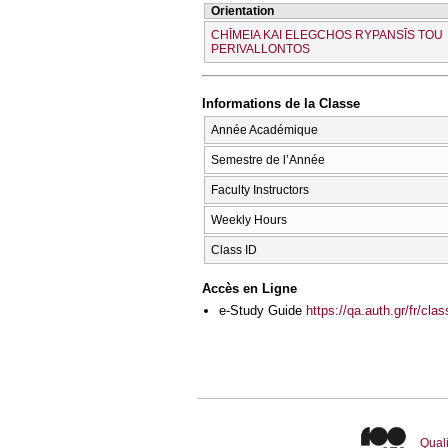
Orientation
CΗĪMEIA KAI ELEGCΗOS RYPANSĪS TOU
PERIVALLONTOS
Informations de la Classe
Année Académique
Semestre de l’Année
Faculty Instructors
Weekly Hours
Class ID
Accès en Ligne
e-Study Guide
https://qa.auth.gr/fr/cl
Quali