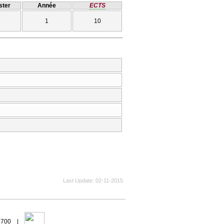
ter
Année
ECTS
1
10
Last Update
02-11-2015
94700 |