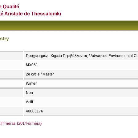
e Qualité
té Aristote de Thessaloniki
stry
Προχωρημένη Χημεία Περιβάλλοντος / Advanced Environmental Ch
ΜΧ061
2e cycle / Master
Winter
Non
Actif
40003176
īmeías (2014-sīmera)