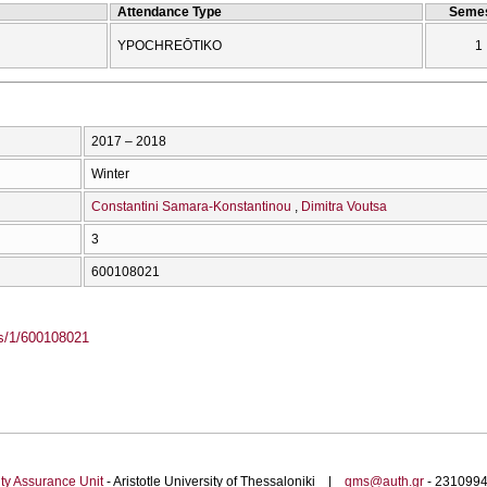
Attendance Type
Semes
YPOCΗREŌTIKO
1
2017 – 2018
Winter
Constantini Samara-Konstantinou
Dimitra Voutsa
3
600108021
ass/1/600108021
ty Assurance Unit
- Aristotle University of Thessaloniki |
qms@auth.gr
- 23109