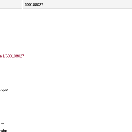
600108027
ass/1/600108027
tique
ire
rche