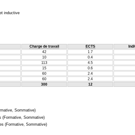
et inductive
Charge de travail
ECTS
Indi
42
1.7
10
0.4
113
4.5
15
0.6
60
2.4
60
2.4
300
12
rmative, Sommative)
s
(Formative, Sommative)
mes
(Formative, Sommative)