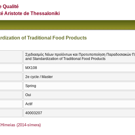
e Qualité
té Aristote de Thessaloniki
dization of Traditional Food Products
Σχεδιασμός Νέων προϊόντων και Προτυποποίηση Παραδοσιακών Πρ
and Standardization of Traditional Food Products
ΜΧ108
2e cycle / Master
Spring
Oui
Actif
40003207
īmeías (2014-sīmera)