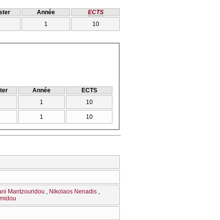
ter
Année
ECTS
1
10
ter
Année
ECTS
1
10
1
10
ani Mantzouridou
Nikolaos Nenadis
imidou