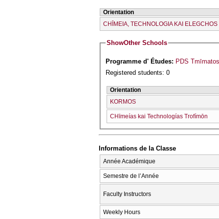
Orientation
CΗĪMEIA, TECΗNOLOGIA KAI ELEGCΗOS
Show
Other Schools
Programme d' Études:
PDS Tmīmatos 
Registered students: 0
Orientation
KORMOS
CΗīmeías kai Technologías Trofímōn
Informations de la Classe
Année Académique
Semestre de l’Année
Faculty Instructors
Weekly Hours