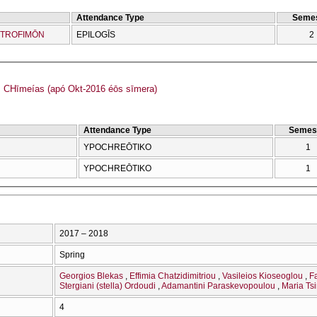
Attendance Type
Semes
 TROFIMŌN
EPILOGĪS
2
CΗīmeías (apó Okt-2016 éōs sīmera)
Attendance Type
Semes
YPOCΗREŌTIKO
1
YPOCΗREŌTIKO
1
2017 – 2018
Spring
Georgios Blekas
Effimia Chatzidimitriou
Vasileios Kioseoglou
F
Stergiani (stella) Ordoudi
Adamantini Paraskevopoulou
Maria Ts
4