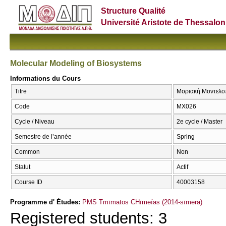
Structure Qualité
Université Aristote de Thessalon
Molecular Modeling of Biosystems
Informations du Cours
Titre
Μοριακή Μοντελοπ
Code
ΜΧ026
Cycle / Niveau
2e cycle / Master
Semestre de l’année
Spring
Common
Non
Statut
Actif
Course ID
40003158
Programme d' Études:
PMS Tmīmatos CΗīmeías (2014-sīmera)
Registered students: 3