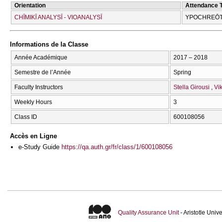
Orientation
Attendance 
CΗĪMIKĪ ANALYSĪ - VIOANALYSĪ
YPOCΗREŌT
Informations de la Classe
Année Académique
2017 – 2018
Semestre de l’Année
Spring
Faculty Instructors
Stella Girousi
Vi
Weekly Hours
3
Class ID
600108056
Accès en Ligne
e-Study Guide
https://qa.auth.gr/fr/class/1/600108056
Quality Assurance Unit
- Aristotle Uni