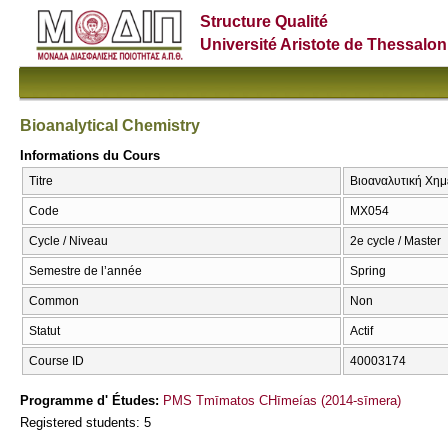
Structure Qualité
Université Aristote de Thessalon
Bioanalytical Chemistry
Informations du Cours
Titre
Βιοαναλυτική Χημε
Code
ΜΧ054
Cycle / Niveau
2e cycle / Master
Semestre de l’année
Spring
Common
Non
Statut
Actif
Course ID
40003174
Programme d' Études:
PMS Tmīmatos CΗīmeías (2014-sīmera)
Registered students: 5